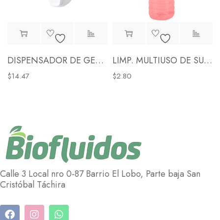
TERFLUID)
DISPENSADOR DE GEL Y/O JABON LIQ. (CAP: 300ML)
LIMP. MULTIUSO DE SUPERFICIES EN SPRAY (BIOSUPER)
$
14.47
$
2.80
Calle 3 Local nro 0-87 Barrio El Lobo, Parte baja San
Cristóbal Táchira