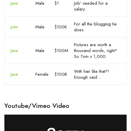
Jane
Male
$1
Job’ needed for a
salary.
For all the blogging he
John
Male
$100K
does.
Pictures are worth a
Jane
Male
$100M
thousand words, right?
So Tom x 1,000.
With hair like that?!
Jane
Female
$100B
Enough said…
Youtube/Vimeo Video