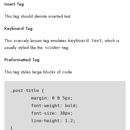
Insert Tag
This tag should denote
inserted
text.
Keyboard Tag
This scarcely known tag emulates
, which is
keyboard text
usually styled like the
tag.
<code>
Preformatted Tag
This tag styles large blocks of code.
.post-title {

	margin: 0 0 5px;

	font-weight: bold;

	font-size: 38px;

	line-height: 1.2;

}