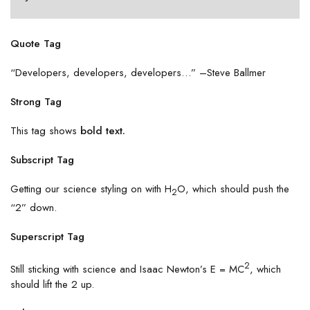
Quote Tag
Developers, developers, developers…
–Steve Ballmer
Strong Tag
This tag shows
bold
text.
Subscript Tag
Getting our science styling on with H
O, which should push the
2
“2” down.
Superscript Tag
2
Still sticking with science and Isaac Newton’s E = MC
, which
should lift the 2 up.