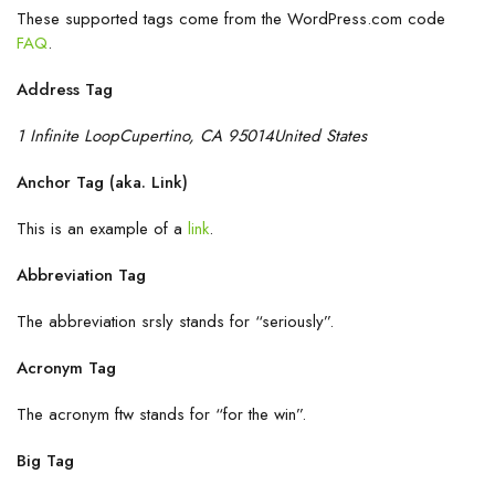
These supported tags come from the WordPress.com code
FAQ
.
Address Tag
1 Infinite LoopCupertino, CA 95014United States
Anchor Tag (aka. Link)
This is an example of a
link
.
Abbreviation Tag
The abbreviation
srsly
stands for “seriously”.
Acronym Tag
The acronym
ftw
stands for “for the win”.
Big Tag