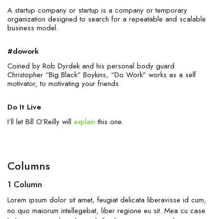
A startup company or startup is a company or temporary
organization designed to search for a repeatable and scalable
business model.
#dowork
Coined by Rob Dyrdek and his personal body guard
Christopher “Big Black” Boykins, “Do Work” works as a self
motivator, to motivating your friends.
Do It Live
I’ll let Bill O’Reilly will
explain
this one.
Columns
1 Column
Lorem ipsum dolor sit amet, feugiat delicata liberavisse id cum,
no quo maiorum intellegebat, liber regione eu sit. Mea cu case